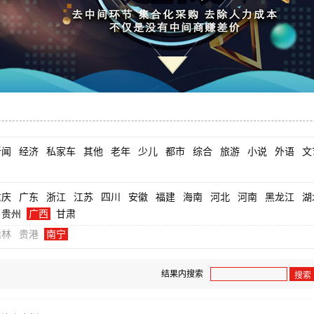
新闻
经济
私家车
其他
老年
少儿
都市
综合
旅游
小说
外语
文
重庆
广东
浙江
江苏
四川
安徽
福建
海南
河北
河南
黑龙江
湖
贵州
广西
甘肃
桂林
贵港
南宁
结果内搜索
搜索