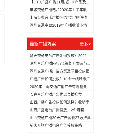
【CTR广播广告11月报】IT产品及...
羊城交通广播电台2020年上半年收
听...
上海经典音乐广播947广告收听率如
何...
深圳交通电台2019年广播收听市场
分...
最新广播方案
更多>
楚天交通电台广告如何投放？2021
年...
深圳音乐广播FM97.1策划方案及节...
深圳交通广播广告方案及节目投放指
南
广播广告如何投放？10个一线城市广
播...
2020年上海交通广播广告有哪些变
化...
长春音乐广播广告优惠套播推荐
山西广播广告投放如何选择？收听率
最高...
山西广播电台广告投放，2个月套
餐，仅...
山西交通广播30天广告套餐27万推荐
新店开张广播电台广告投放策略