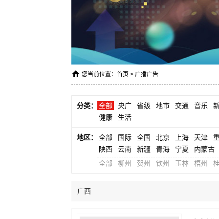
您当前位置：
首页
>
广播广告
分类：
全部
央广
省级
地市
交通
音乐
健康
生活
地区：
全部
国际
全国
北京
上海
天津
陕西
云南
新疆
青海
宁夏
内蒙古
全部
柳州
贺州
钦州
玉林
梧州
广西