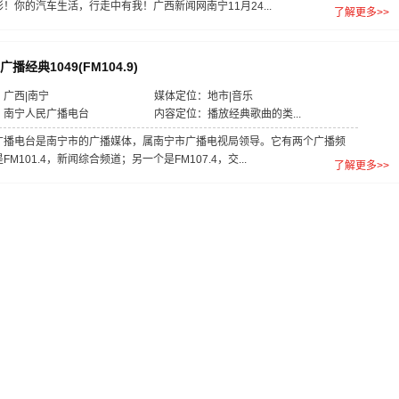
！你的汽车生活，行走中有我！广西新闻网南宁11月24...
了解更多>>
播经典1049(FM104.9)
广西|南宁
媒体定位：地市|音乐
：南宁人民广播电台
内容定位：播放经典歌曲的类...
广播电台是南宁市的广播媒体，属南宁市广播电视局领导。它有两个广播频
M101.4，新闻综合频道；另一个是FM107.4，交...
了解更多>>