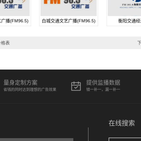
播(FM96.5)
衡阳交通经济广播
南京音乐广播FM
（FM101.8）
刊例价
价格表
量身定制方案
提供监播数据
省钱的同时达到理想的广告效果
错一补一，漏一补一
在线搜索