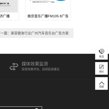
105.8广告
南京音乐广播FM105.8广告
白城交通文艺广播(FM
格
刊例价格
下一篇：美容健身行业广州汽车音乐台广告方案
电话
媒体效果监测
投放效果评估，后续投放建议
询价
顶部