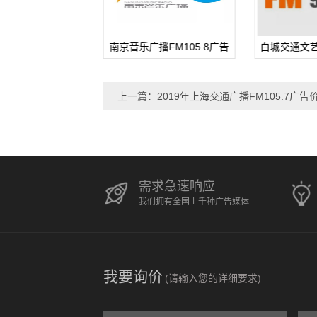
播FM105.8广告
白城交通文艺广播(FM96.5)
白城交通文艺广
刊例价格
上一篇：2019年上海交通广播FM105.7广告
需求急速响应
我们拥有全国上千种广告媒体
我要询价
(请输入您的详细要求)