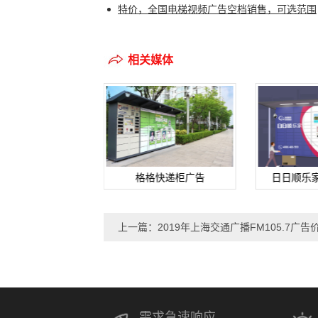
特价，全国电梯视频广告空档销售，可选范围
相关媒体
巢快递柜广告
格格快递柜广告
日日顺乐
上一篇：2019年上海交通广播FM105.7广告
需求急速响应